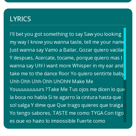
LYRICS
I’ll bet you got something to say Saw you looking
my way I know you wanna taste, tell me your name
Just wanna say Vamo a Bailar, Gozar quiero vacilar,
Y despues, Acercate, tocame, porque quiero mas I
wanna say Uh! I want more Whisper in my ear and
take me to the dance floor Yo quiero sentirte baby
Uhh Ohh Uhh Ohh UhOhh! Make Me
Youuuuuuuurs ?Take Me Tus ojos me dicen lo que
la boca no habla Si te agarro la cintura hasta que
sol salga Y dime que Que trago quieres que traiga
Yo tengo sabores, TASTE me como TYGA Con tigo
es que yo hago lo impossible Fuerte como
incredible Ese cuerpo tuyo es beautiful Lo que